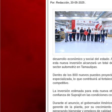
Por: Redacción, 20-05-2025 .
desarrollo económico y social del estado
esta nueva inversión alcanzará un total 
sector automotriz en Tamaulipas.
Dentro de los 800 nuevos puestos proyect
especializada, lo que contribuirá al fortale
competitivo.
La inversión estimada para esta nueva et
confianza de Suprajit en las condiciones c
Durante el anuncio, el gobernador Américo 
gerente de la planta, por su crecimient
generando bienestar y empleos de calidad p