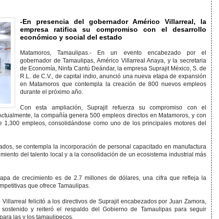
-En presencia del gobernador Américo Villarreal, la
empresa ratifica su compromiso con el desarrollo
económico y social del estado
Matamoros, Tamaulipas.- En un evento encabezado por el
gobernador de Tamaulipas, Américo Villarreal Anaya, y la secretaria
de Economía, Ninfa Cantú Deándar, la empresa Suprajit México, S. de
R.L. de C.V., de capital indio, anunció una nueva etapa de expansión
en Matamoros que contempla la creación de 800 nuevos empleos
durante el próximo año.
Con esta ampliación, Suprajit refuerza su compromiso con el
. Actualmente, la compañía genera 500 empleos directos en Matamoros, y con
de 1,300 empleos, consolidándose como uno de los principales motores del
ados, se contempla la incorporación de personal capacitado en manufactura
cimiento del talento local y a la consolidación de un ecosistema industrial más
apa de crecimiento es de 2.7 millones de dólares, una cifra que refleja la
ompetitivas que ofrece Tamaulipas.
Villarreal felicitó a los directivos de Suprajit encabezados por Juan Zamora,
o sostenido y reiteró el respaldo del Gobierno de Tamaulipas para seguir
ara las y los tamaulipecos.