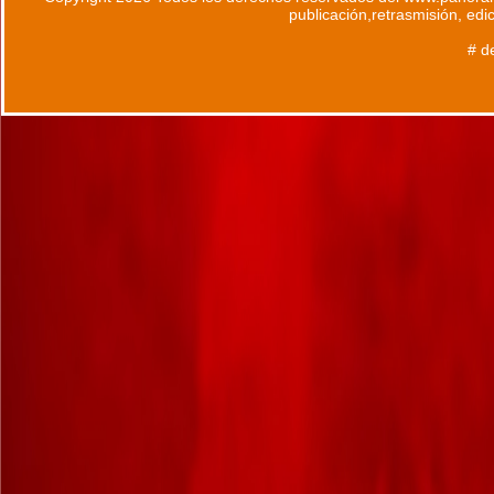
publicación,retrasmisión, edi
# d