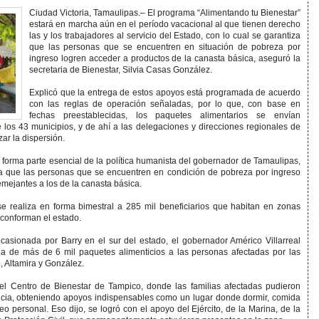
Ciudad Victoria, Tamaulipas.– El programa “Alimentando tu Bienestar”
estará en marcha aún en el período vacacional al que tienen derecho
las y los trabajadores al servicio del Estado, con lo cual se garantiza
que las personas que se encuentren en situación de pobreza por
ingreso logren acceder a productos de la canasta básica, aseguró la
secretaria de Bienestar, Silvia Casas González.
Explicó que la entrega de estos apoyos está programada de acuerdo
con las reglas de operación señaladas, por lo que, con base en
fechas preestablecidas, los paquetes alimentarios se envían
 los 43 municipios, y de ahí a las delegaciones y direcciones regionales de
ar la dispersión.
 forma parte esencial de la política humanista del gobernador de Tamaulipas,
 a que las personas que se encuentren en condición de pobreza por ingreso
mejantes a los de la canasta básica.
se realiza en forma bimestral a 285 mil beneficiarios que habitan en zonas
 conforman el estado.
asionada por Barry en el sur del estado, el gobernador Américo Villarreal
ga de más de 6 mil paquetes alimenticios a las personas afectadas por las
 Altamira y González.
el Centro de Bienestar de Tampico, donde las familias afectadas pudieron
ncia, obteniendo apoyos indispensables como un lugar donde dormir, comida
o personal. Eso dijo, se logró con el apoyo del Ejército, de la Marina, de la